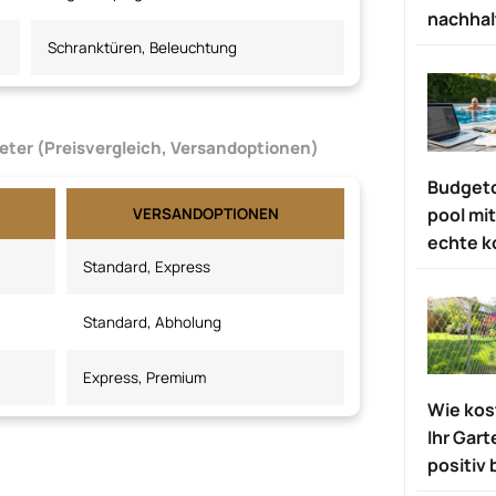
nachhal
Schranktüren, Beleuchtung
eter (Preisvergleich, Versandoptionen)
Budgetc
pool mi
VERSANDOPTIONEN
echte k
Standard, Express
Standard, Abholung
Express, Premium
Wie ko
Ihr Gar
positiv