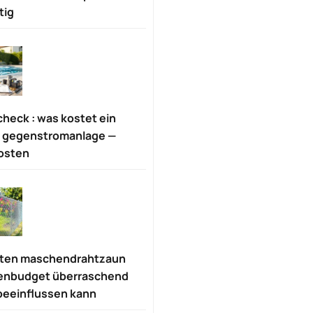
tig
heck : was kostet ein
t gegenstromanlage —
osten
sten maschendrahtzaun
tenbudget überraschend
 beeinflussen kann