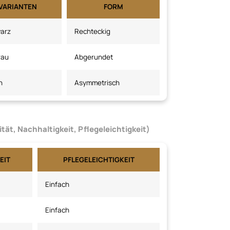
VARIANTEN
FORM
warz
Rechteckig
rau
Abgerundet
n
Asymmetrisch
tät, Nachhaltigkeit, Pflegeleichtigkeit)
EIT
PFLEGELEICHTIGKEIT
Einfach
Einfach