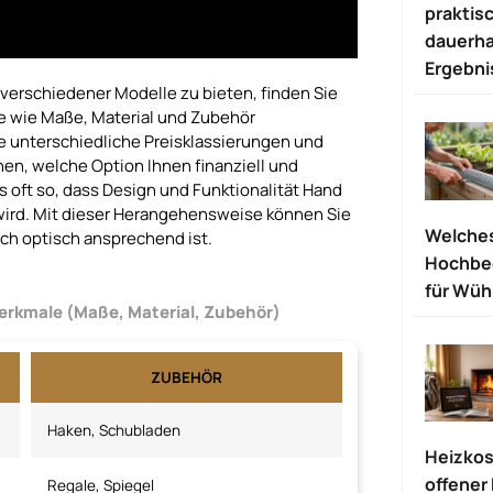
praktis
dauerha
Ergebni
verschiedener Modelle zu bieten, finden Sie
e wie Maße, Material und Zubehör
e unterschiedliche Preisklassierungen und
nen, welche Option Ihnen finanziell und
es oft so, dass Design und Funktionalität Hand
wird. Mit dieser Herangehensweise können Sie
Welches
uch optisch ansprechend ist.
Hochbee
für Wüh
erkmale (Maße, Material, Zubehör)
ZUBEHÖR
Haken, Schubladen
Heizkos
offener 
Regale, Spiegel