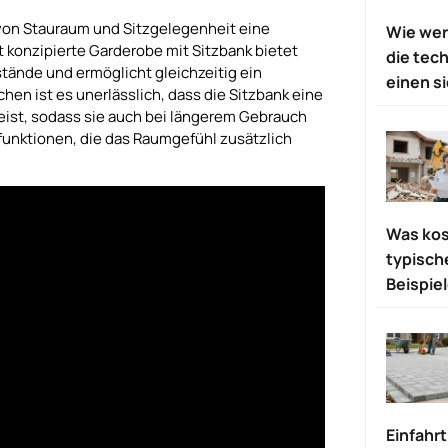
von Stauraum und Sitzgelegenheit eine
Wie wer
ut konzipierte Garderobe mit Sitzbank bietet
die tec
tände und ermöglicht gleichzeitig ein
einen s
n ist es unerlässlich, dass die Sitzbank eine
ist, sodass sie auch bei längerem Gebrauch
funktionen, die das Raumgefühl zusätzlich
Was kos
typisch
Beispie
Einfahrt