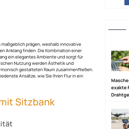
s maßgeblich prägen, weshalb innovative
ßen Anklang finden. Die Kombination einer
gang ein elegantes Ambiente und sorgt für
ktischen Nutzung werden Ästhetik und
harmonisch gestalteten Raum zusammenfließen.
edenste Ansätze, wie Sie Ihren Flur in ein
Maschen
exakte 
Drahtge
mit Sitzbank
ität