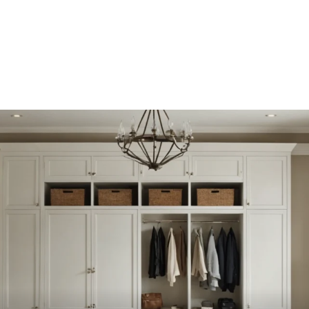
engestaltung
Haushaltsorganisation
Inneneinri