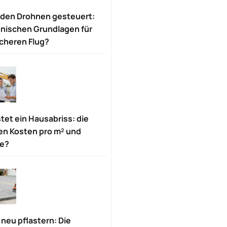
den Drohnen gesteuert:
hnischen Grundlagen für
icheren Flug?
tet ein Hausabriss: die
en Kosten pro m² und
le?
 neu pflastern: Die