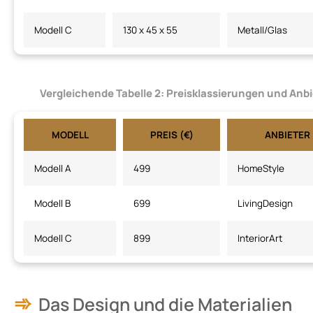
Modell C
130 x 45 x 55
Metall/Glas
Vergleichende Tabelle 2:
Preisklassierungen und Anbi
MODELL
PREIS (€)
ANBIETER
Modell A
499
HomeStyle
Modell B
699
LivingDesign
Modell C
899
InteriorArt
Das Design und die Materialien