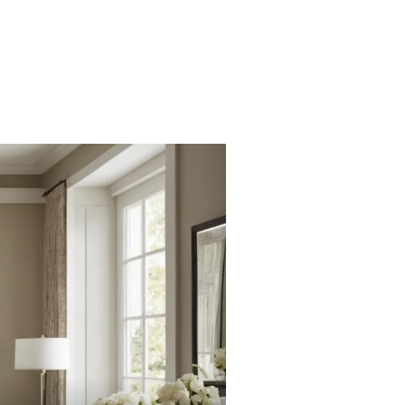
chtung
Renovierung und Umbau
Wohntrends