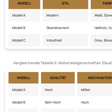
MODELL
STIL
FARB
Modell A
Modern
Weiß, Sch
Modell B
Skandinavisch
Hellholz, G
Modell C
Industriell
Grau, Brau
Vergleichende Tabelle 2:
Materialeigenschaften (Quali
MODELL
QUALITÄT
NACHHALTIGK
Modell A
Hoch
Mittel
Modell B
Sehr Hoch
Hoch