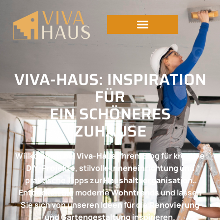
VIVA-HAUS: INSPIRATION
FÜR
EIN SCHÖNERES
ZUHAUSE
Willkommen bei
Viva-Haus
, Ihrem Blog für kreative
DIY-Projekte
, stilvolle
Inneneinrichtung
und
praktische Tipps zur
Haushaltsorganisation
.
Entdecken Sie moderne
Wohntrends
und lassen
Sie sich von unseren Ideen für die
Renovierung
und
Gartengestaltung
inspirieren.